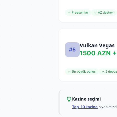
✓ Freespinlər
✓ AZ dəstəyi
Vulkan Vegas
#5
1500 AZN +
✓ Ən böyük bonus
✓ 2 depoz
Kazino seçimi
Top-10 kazino
siyahımızda