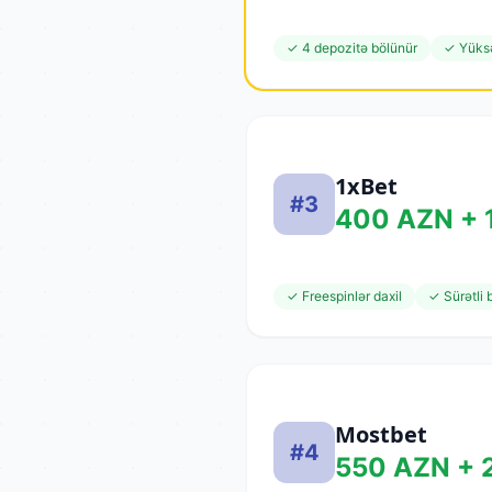
✓ 4 depozitə bölünür
✓ Yüksə
1xBet
#3
400 AZN + 
✓ Freespinlər daxil
✓ Sürətli 
Mostbet
#4
550 AZN + 