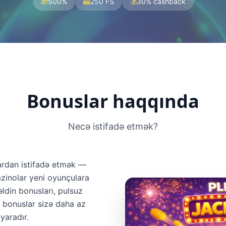
🎁
500%
🎰
250 FS
💰
30% cashback
Bonuslar haqqında
Necə istifadə etmək?
rdan istifadə etmək —
azinolar yeni oyunçulara
gəldin bonusları, pulsuz
u bonuslar sizə daha az
yaradır.