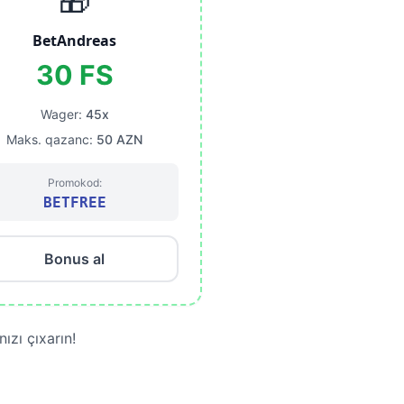
🎁
BetAndreas
30 FS
Wager:
45x
Maks. qazanc:
50 AZN
Promokod:
BETFREE
Bonus al
ızı çıxarın!