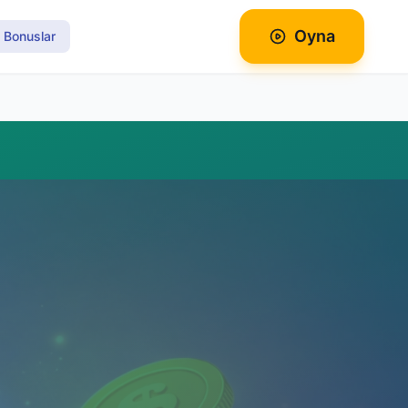
Oyna
Bonuslar