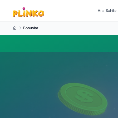
Ana Səhifə
Bonuslar
Ana Səhifə