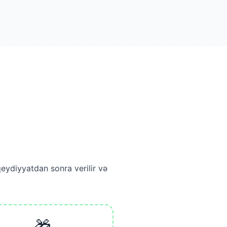
eydiyyatdan sonra verilir və